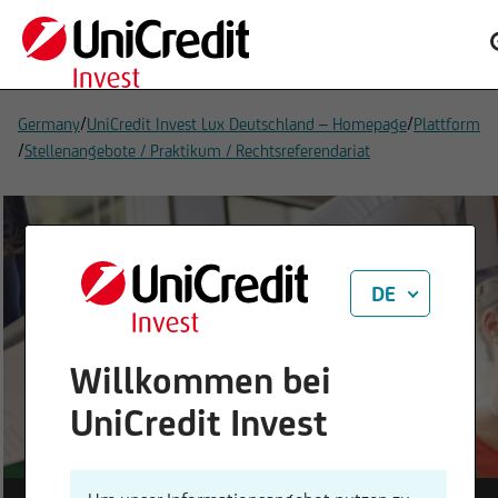
/
/
Germany
UniCredit Invest Lux Deutschland – Homepage
Plattform
/
Stellenangebote / Praktikum / Rechtsreferendariat
DE
Interesse an
Finanzprodukten?
Willkommen bei
UniCredit Invest