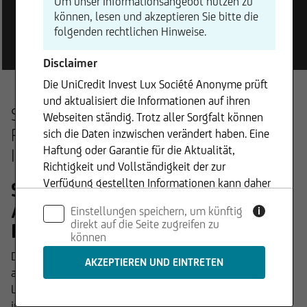
Um unser Informationsangebot nutzen zu
können, lesen und akzeptieren Sie bitte die
Praktikum / Rechtsreferendariat bei der UniCredit
Invest Lux S.A.
folgenden rechtlichen Hinweise.
Disclaimer
Die UniCredit Invest Lux Société Anonyme prüft
und aktualisiert die Informationen auf ihren
Starten Sie jetzt Ihr Praktikum /
Webseiten ständig. Trotz aller Sorgfalt können
Rechtsreferendariat bei der UniCredit
sich die Daten inzwischen verändert haben. Eine
Haftung oder Garantie für die Aktualität,
Invest Lux S.A.
Richtigkeit und Vollständigkeit der zur
Verfügung gestellten Informationen kann daher
Sie wünschen sich ein Praktikum
nicht übernommen werden. Gleiches gilt auch
/ Rechtsreferendariat mit
Einstellungen speichern, um künftig
i
für alle anderen Internetseiten, auf die mit
direkt auf die Seite zugreifen zu
Perspektive?
Hyperlinks verwiesen wird. Die UniCredit Invest
können
Lux Société Anonyme ist für den Inhalt der
Dann werden Sie Teil unseres engagierten, international
Internetseiten, die per Hyperlinks erreicht
agierenden Teams. Die UniCredit Invest Lux S.A. ist eine
werden, nicht verantwortlich. Zudem behält
Luxemburger Fondsverwaltungsgesellschaft und bietet als
sich die UniCfredit Invest Lux Société Anonyme
integraler Bestandteil der UniCredit International Bank