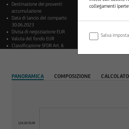
Destinazione dei proventi
collegamenti iperte
accumulazione
Data di lancio del comparto
30.06.2023
Divisa di negoziazione
EUR
Inoltre, UniCredit I
Salva imposta
Valuta del fondo
EUR
informazioni fornite
Classificazione SFDR
Art. 6
Il contenuto e la s
copyright. La riprodu
PANORAMICA
COMPOSIZIONE
CALCOLATO
costituito da immag
Il contenuto del no
di alcun rapporto c
relativamente a info
124,00 EUR