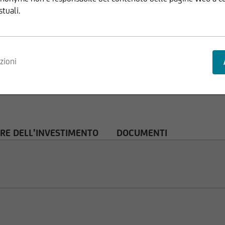
stuali.
nvest Lux Société Anonyme si riserva il diritto di apportare modifi
zioni
.
truttura delle pagine Web di UniCredit Invest Lux Société Anonym
zione di informazioni o dati, in particolare l'uso di testi, estratti 
RE DELL'INVESTIMENTO
DOCUMENTI
ini, necessita la preventiva approvazione di UniCredit Invest Lu
stro sito Web è fornito a scopo puramente informativo e non cost
ommerciale. UniCredit Invest Lux Société Anonyme declina qualsia
rmazioni imprecise, incomplete o non aggiornate o in caso di fals