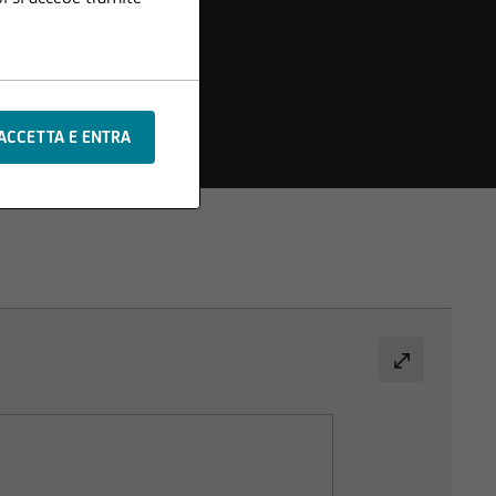
che o aggiunte alle
e sono protetti da
di testi o materiale
x Société Anonyme.
ituisce il presupposto
si responsabilità
ificazione delle