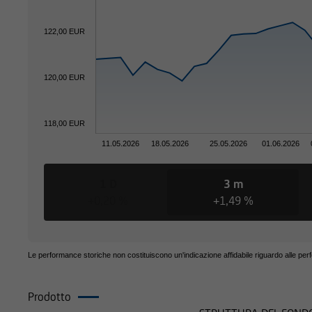
informazioni. Prima 
consulenti.
122,00 EUR
120,00 EUR
Per il resto, le info
verificate esclusiva
straniere, la distri
118,00 EUR
restrizioni legali. 
11.05.2026
18.05.2026
25.05.2026
01.06.2026
residenza o sede pri
distribuzione di que
1 D
3 m
+0,20 %
+1,49 %
Le performance storiche non costituiscono un'indicazione affidabile riguardo alle per
Le informazioni con
sollecitazione all'acq
Prodotto