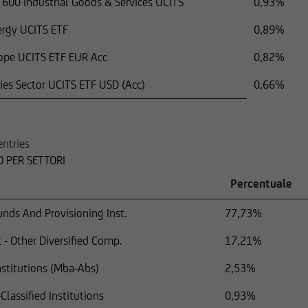
600 Industrial Goods & Services UCITS
0,93%
ergy UCITS ETF
0,89%
rope UCITS ETF EUR Acc
0,82%
ties Sector UCITS ETF USD (Acc)
0,66%
entries
 PER SETTORI
Percentuale
unds And Provisioning Inst.
77,73%
 - Other Diversified Comp.
17,21%
stitutions (Mba-Abs)
2,53%
lassified Institutions
0,93%