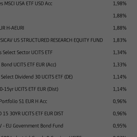
ares MSCI USA ETF USD Acc
1,98%
1,88%
DUR H-AEURI
1,88%
 SICAV US STRUCTURED RESEARCH EQUITY FUND
1,83%
s Select Sector UCITS ETF
1,34%
p Bond UCITS ETF EUR (Acc)
1,33%
Select Dividend 30 UCITS ETF (DE)
1,14%
0-15yr UCITS ETF EUR (Dist)
1,14%
 Portfolio S1 EUR H Acc
0,96%
 15 30YR UCITS ETF EUR DIST
0,96%
V - EU Government Bond Fund
0,95%