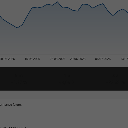
di assumere qualsiasi decisione commerciale, vi invitiamo a parla
rmazioni relative a titoli e servizi finanziari contenute nel presen
mente in termini di conformità al diritto lussemburghese. In alcun
buzione di questo tipo di informazioni può essere soggetta, in talu
Le seguenti informazioni non sono pertanto destinate a persone fisi
08.06.2026
15.06.2026
22.06.2026
29.06.2026
06.07.2026
13.0
ncipale di attività ricada sotto una giurisdizione straniera che pre
sto tipo di informazioni.
6 m
1 a
3 a
+3,37 %
+8,69 %
+22,68 %
formance future.
tenute in questo sito Web non costituiscono pertanto un'offerta 
uisto di titoli nei confronti di cittadini di giurisdizioni o stati