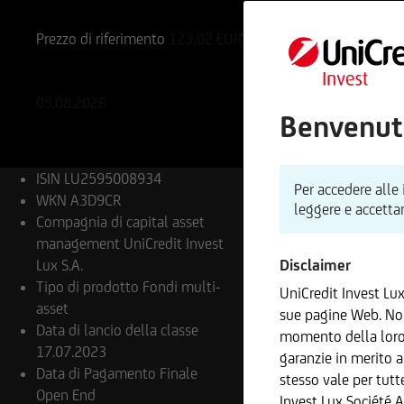
LU2595008934
A3D9CR
Prezzo di riferimento
123,02
EUR
Variazione %
+0,20%
+0,25 EU
05.08.2026
Benvenuti
ISIN
LU2595008934
Per accedere alle 
WKN
A3D9CR
leggere e accettar
Compagnia di capital asset
management
UniCredit Invest
Lux S.A.
Disclaimer
Tipo di prodotto
Fondi multi-
UniCredit Invest Lu
asset
sue pagine Web. Non
Data di lancio della classe
momento della loro 
17.07.2023
garanzie in merito a
Data di Pagamento Finale
stesso vale per tutt
Open End
Invest Lux Société 