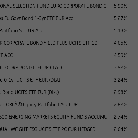
ONAL SELECTION FUND EURO CORPORATE BOND C
5,90%
siano registrati ai sensi del Securities Act o sulla base di esenzioni
ares Eu Govt Bond 1-3yr ETF EUR Acc
5,27%
 seguenti informazioni non possono essere pertanto trasferiti a citt
 Portfolio S1 EUR Acc
5,13%
Stati Uniti, salvo il caso in cui la relativa operazione non debba es
R CORPORATE BOND YIELD PLUS UCITS ETF 1C
4,65%
nsi.
TF ACC
4,59%
ED CORP BOND FD-EUR CI ACC
3,92%
d 0-1yr UCITS ETF EUR (Dist)
3,24%
t Bond UCITS ETF EUR (Dist)
2,98%
 COREÂ® Equity Portfolio I Acc EUR
2,82%
ESCO EMERGING MARKETS EQUITY FUND S ACCUMU
2,74%
QUAL WEIGHT ESG UCITS ETF 2C EUR HEDGED
2,64%