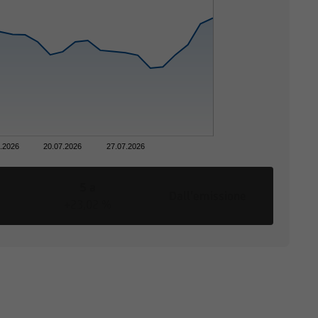
re con uno dei nostri
te sito Web sono state
e giurisdizioni
ne circostanze, a
che o giuridiche la cui
7.2026
20.07.2026
27.07.2026
vede restrizioni alla
5 a
Dall'emissione
+23,02 %
di vendita o una