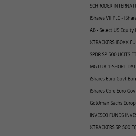
SCHRODER INTERNATI
salvo il caso in cui 
Securities Act.
iShares VII PLC - iSh
I titoli citati nelle
AB - Select US Equity
altri soggetti negli 
XTRACKERS IBOXX EU
delle leggi statunite
SPDR SP 500 UCITS E
MG LUX 1-SHORT DAT
iShares Euro Govt Bon
iShares Core Euro Gov
Goldman Sachs Europe
INVESCO FUNDS INV
XTRACKERS SP 500 E