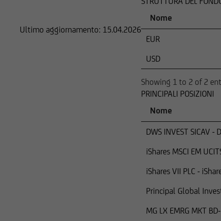
COMPOSIZIONE
STRUTTURA DEL FOND
Nome
in cui tali offerte 
Ultimo aggiornamento:
15.04.2026
EUR
in cui UniCredit Inv
USD
in cui le predette of
Showing 1 to 2 of 2 ent
PRINCIPALI POSIZIONI
e, pertanto, non dev
Nome
Nello specifico, le 
DWS INVEST SICAV - 
cittadini britannici 
conseguenza, gli ord
iShares MSCI EM UCIT
iShares VII PLC - iSha
Chiunque acceda a q
essere informato in m
Principal Global Inves
I titoli menzionati 
MG LX EMRG MKT BD-
Act del 1933 e succe