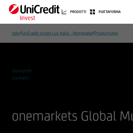
PRODOTTI
PIATTAFORMA
/
/
Italy
UniCredit Invest Lux Italia - Homepage
Productpage
Aggiungi alla Watchlist
Domande
Contatti
onemarkets Global Mu
ISIN
Codice di Negoziazione