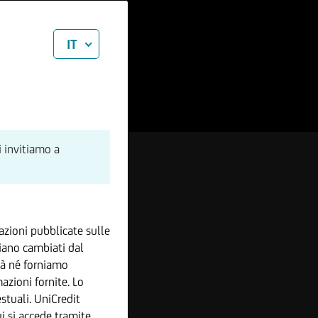
IT
i invitiamo a
zioni pubblicate sulle
iano cambiati dal
tà né forniamo
azioni fornite. Lo
stuali. UniCredit
 si accede tramite