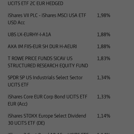
UCITS ETF 2C EUR HEDGED
e, pertanto, non devono essere utilizzate per tali
iShares VII PLC - iShares MSCI USA ETF
1,98%
scopi.
USD Acc
Nello specifico, le seguenti informazioni non
UBS LX-EURHY-I-A1A
1,88%
costituiscono un'offerta o una sollecitazione nei
confronti di cittadini britannici in merito
AXA IM FIIS-EUR SH DUR H-AEURI
1,88%
all'acquisto o alla vendita di titoli né possono
T ROWE PRICE FUNDS SICAV US
1,83%
essere considerate come tali. Di conseguenza, gli
STRUCTURED RESEARCH EQUITY FUND
ordini di acquisto e vendita dei cittadini
britannici non verranno elaborati.
SPDR SP US Industrials Select Sector
1,34%
UCITS ETF
Chiunque acceda a queste pagine Web da una
giurisdizione in cui si applicano le predette
iShares Core EUR Corp Bond UCITS ETF
1,33%
restrizioni deve essere informato in merito
EUR (Acc)
all'esistenza di tali restrizioni, a cui è tenuto a
iShares STOXX Europe Select Dividend
1,14%
conformarsi.
30 UCITS ETF (DE)
I titoli menzionati in questa pagina Web non