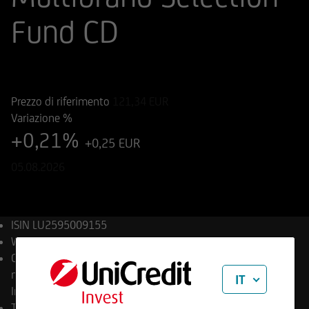
Fund CD
ISIN
Codice di Negoziazione
LU2595009155
A3D9CT
Prezzo di riferimento
121,34
EUR
Variazione %
+0,21%
+0,25 EUR
05.08.2026
ISIN
LU2595009155
WKN
A3D9CT
Compagnia di capital asset
management
UniCredit
IT
Invest Lux S.A.
Tipo di prodotto
Fondi