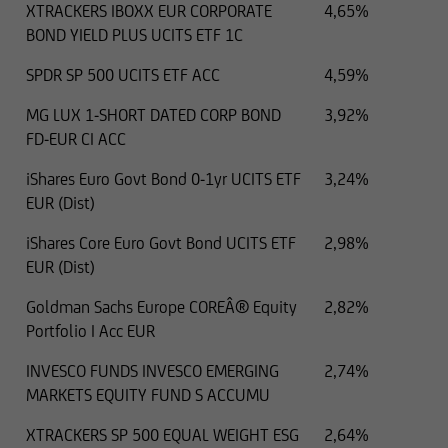
XTRACKERS IBOXX EUR CORPORATE
4,65%
BOND YIELD PLUS UCITS ETF 1C
Le informazioni contenute in questo sito Web
non costituiscono pertanto un'offerta di vendita
SPDR SP 500 UCITS ETF ACC
4,59%
o una sollecitazione all'acquisto di titoli nei
MG LUX 1-SHORT DATED CORP BOND
3,92%
confronti di cittadini di giurisdizioni o stati
FD-EUR CI ACC
iShares Euro Govt Bond 0-1yr UCITS ETF
3,24%
in cui tali offerte o sollecitazioni non sono
EUR (Dist)
consentite dalla legge,
iShares Core Euro Govt Bond UCITS ETF
2,98%
in cui UniCredit Invest Lux Société Anonyme non
EUR (Dist)
è autorizzata a rivolgere tali offerte o
Goldman Sachs Europe COREÂ® Equity
2,82%
sollecitazioni o
Portfolio I Acc EUR
in cui le predette offerte o sollecitazioni a
INVESCO FUNDS INVESCO EMERGING
2,74%
soggetti residenti nel territorio in questione
MARKETS EQUITY FUND S ACCUMU
sono illegali
XTRACKERS SP 500 EQUAL WEIGHT ESG
2,64%