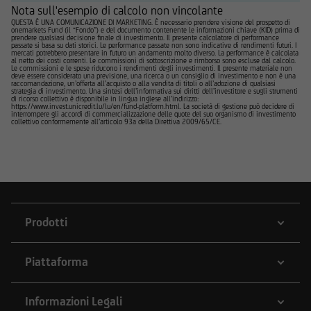
Nota sull'esempio di calcolo non vincolante
QUESTA È UNA COMUNICAZIONE DI MARKETING. È necessario prendere visione del prospetto di
onemarkets Fund (il “Fondo”) e del documento contenente le informazioni chiave (KID) prima di
prendere qualsiasi decisione finale di investimento. Il presente calcolatore di performance
passate si basa su dati storici. Le performance passate non sono indicative di rendimenti futuri. I
mercati potrebbero presentare in futuro un andamento molto diverso. La performance è calcolata
al netto dei costi correnti. Le commissioni di sottoscrizione e rimborso sono escluse dal calcolo.
Le commissioni e le spese riducono i rendimenti degli investimenti. Il presente materiale non
deve essere considerato una previsione, una ricerca o un consiglio di investimento e non è una
raccomandazione, un’offerta all’acquisto o alla vendita di titoli o all’adozione di qualsiasi
strategia di investimento. Una sintesi dell’informativa sui diritti dell’investitore e sugli strumenti
di ricorso collettivo è disponibile in lingua inglese all’indirizzo:
https://www.invest.unicredit.lu/lu/en/fund-platform.html. La società di gestione può decidere di
interrompere gli accordi di commercializzazione delle quote del suo organismo di investimento
collettivo conformemente all’articolo 93a della Direttiva 2009/65/CE.
Prodotti
Piattaforma
Informazioni Legali