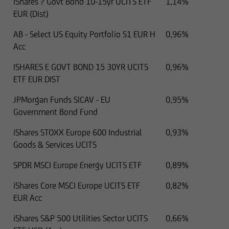
iShares ? Govt Bond 10-15yr UCITS ETF
1,14%
sono stati e non saranno registrati ai sensi
EUR (Dist)
dell'U.S. Securities Act del 1933 e successive
modifiche e, pertanto, non possono essere
AB - Select US Equity Portfolio S1 EUR H
0,96%
offerti o venduti negli Stati Uniti, salvo il caso in
Acc
cui siano registrati ai sensi del Securities Act o
ISHARES E GOVT BOND 15 30YR UCITS
0,96%
sulla base di esenzioni applicabili ai sensi del
ETF EUR DIST
Securities Act.
JPMorgan Funds SICAV - EU
0,95%
I titoli citati nelle seguenti informazioni non
Government Bond Fund
possono essere pertanto trasferiti a cittadini
statunitensi o ad altri soggetti negli Stati Uniti,
iShares STOXX Europe 600 Industrial
0,93%
salvo il caso in cui la relativa operazione non
Goods & Services UCITS
debba essere registrata ai sensi delle leggi
SPDR MSCI Europe Energy UCITS ETF
0,89%
statunitensi.
iShares Core MSCI Europe UCITS ETF
0,82%
EUR Acc
iShares S&P 500 Utilities Sector UCITS
0,66%