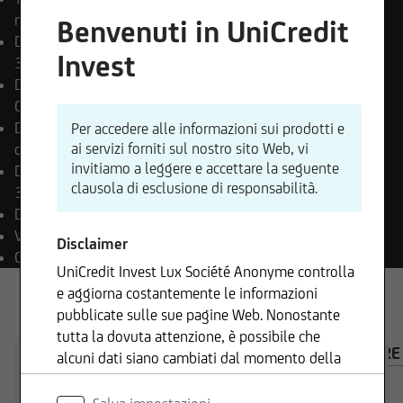
multi-asset
Benvenuti in UniCredit
Data di lancio della classe
Invest
30.06.2023
Data di Pagamento Finale
Open End
Destinazione dei proventi
Per accedere alle informazioni sui prodotti e
ai servizi forniti sul nostro sito Web, vi
distribuzione
invitiamo a leggere e accettare la seguente
Data di lancio del comparto
clausola di esclusione di responsabilità.
30.06.2023
Divisa di negoziazione
EUR
Valuta del fondo
EUR
Disclaimer
Classificazione SFDR
Art. 6
UniCredit Invest Lux Société Anonyme controlla
e aggiorna costantemente le informazioni
pubblicate sulle sue pagine Web. Nonostante
tutta la dovuta attenzione, è possibile che
PANORAMICA
COMPOSIZIONE
CALCOLATORE
alcuni dati siano cambiati dal momento della
loro pubblicazione. Pertanto, non ci assumiamo
alcuna responsabilità né forniamo garanzie in