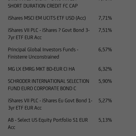
SHORT DURATION CREDIT FC CAP
iShares MSCI EM UCITS ETF USD (Acc)
7,71%
Per il resto, le informazioni relative a titoli e
servizi finanziari contenute nel presente sito
iShares VII PLC - iShares ? Govt Bond 3-
7,51%
Web sono state verificate esclusivamente in
7yr ETF EUR Acc
termini di conformità al diritto lussemburghese.
In alcune giurisdizioni straniere, la distribuzione
Principal Global Investors Funds -
6,57%
di questo tipo di informazioni può essere
Finisterre Unconstrained
soggetta, in talune circostanze, a restrizioni
MG LX EMRG MKT BD-EUR CI HA
6,32%
legali. Le seguenti informazioni non sono
pertanto destinate a persone fisiche o giuridiche
SCHRODER INTERNATIONAL SELECTION
5,90%
la cui residenza o sede principale di attività
FUND EURO CORPORATE BOND C
ricada sotto una giurisdizione straniera che
prevede restrizioni alla distribuzione di questo
iShares VII PLC - iShares Eu Govt Bond 1-
5,27%
tipo di informazioni.
3yr ETF EUR Acc
AB - Select US Equity Portfolio S1 EUR
5,13%
Acc