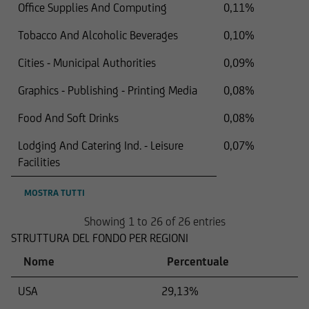
in cui UniCredit Invest Lux Société Anonyme non
Office Supplies And Computing
0,11%
è autorizzata a rivolgere tali offerte o
Tobacco And Alcoholic Beverages
0,10%
sollecitazioni o
Cities - Municipal Authorities
0,09%
in cui le predette offerte o sollecitazioni a
soggetti residenti nel territorio in questione
Graphics - Publishing - Printing Media
0,08%
sono illegali
Food And Soft Drinks
0,08%
Lodging And Catering Ind. - Leisure
0,07%
e, pertanto, non devono essere utilizzate per tali
Facilities
scopi.
MOSTRA TUTTI
Nello specifico, le seguenti informazioni non
costituiscono un'offerta o una sollecitazione nei
Showing 1 to 26 of 26 entries
confronti di cittadini britannici in merito
STRUTTURA DEL FONDO PER REGIONI
all'acquisto o alla vendita di titoli né possono
Nome
Percentuale
essere considerate come tali. Di conseguenza, gli
ordini di acquisto e vendita dei cittadini
USA
29,13%
britannici non verranno elaborati.