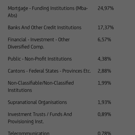
UniCredit Invest Lux Société Anonyme declina
Mortgage - Funding Institutions (Mba-
24,97%
qualsiasi responsabilità relativamente a
Abs)
informazioni imprecise, incomplete o non
aggiornate o in caso di falsificazione delle
Banks And Other Credit Institutions
17,37%
informazioni. Prima di assumere qualsiasi
Financial - Investment - Other
6,57%
decisione commerciale, vi invitiamo a parlare
Diversified Comp.
con uno dei nostri consulenti.
Public - Non-Profit Institutions
4,38%
Cantons - Federal States - Provinces Etc.
2,88%
Per il resto, le informazioni relative a titoli e
Non-Classifiable/Non-Classified
1,99%
servizi finanziari contenute nel presente sito
Institutions
Web sono state verificate esclusivamente in
termini di conformità al diritto lussemburghese.
Supranational Organisations
1,93%
In alcune giurisdizioni straniere, la distribuzione
di questo tipo di informazioni può essere
Investment Trusts / Funds And
0,89%
soggetta, in talune circostanze, a restrizioni
Provisioning Inst.
legali. Le seguenti informazioni non sono
Telecommunication
0,78%