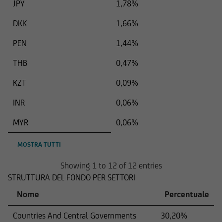
JPY
1,78%
Inoltre, UniCredit Invest Lux Société Anonyme si
riserva il diritto di apportare modifiche o
DKK
1,66%
aggiunte alle informazioni fornite.
PEN
1,44%
THB
0,47%
Il contenuto e la struttura delle pagine Web di
KZT
0,09%
UniCredit Invest Lux Société Anonyme sono
protetti da copyright. La riproduzione di
INR
0,06%
informazioni o dati, in particolare l'uso di testi,
MYR
0,06%
estratti di testi o materiale costituito da
immagini, necessita la preventiva approvazione
MOSTRA TUTTI
di UniCredit Invest Lux Société Anonyme.
Showing 1 to 12 of 12 entries
STRUTTURA DEL FONDO PER SETTORI
Nome
Percentuale
Il contenuto del nostro sito Web è fornito a
scopo puramente informativo e non costituisce
Countries And Central Governments
30,20%
il presupposto di alcun rapporto commerciale.