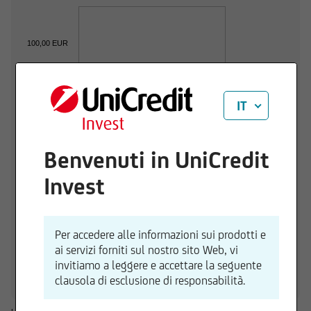
100,00 EUR
99,00 EUR
IT
98,00 EUR
Benvenuti in UniCredit
Invest
97,00 EUR
01.06.2026
01.07.2026
Per accedere alle informazioni sui prodotti e
1 D
3 m
6 m
1 a
3 a
ai servizi forniti sul nostro sito Web, vi
-0,27 %
-0,07 %
-1,79 %
-3,91 %
-0,46 %
-1
invitiamo a leggere e accettare la seguente
clausola di esclusione di responsabilità.