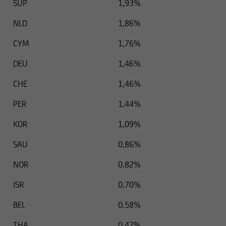
statunitensi o ad altri soggetti negli Stati Uniti,
SUP
1,93%
salvo il caso in cui la relativa operazione non
NLD
1,86%
debba essere registrata ai sensi delle leggi
statunitensi.
CYM
1,76%
DEU
1,46%
CHE
1,46%
PER
1,44%
KOR
1,09%
SAU
0,86%
NOR
0,82%
ISR
0,70%
BEL
0,58%
THA
0,47%