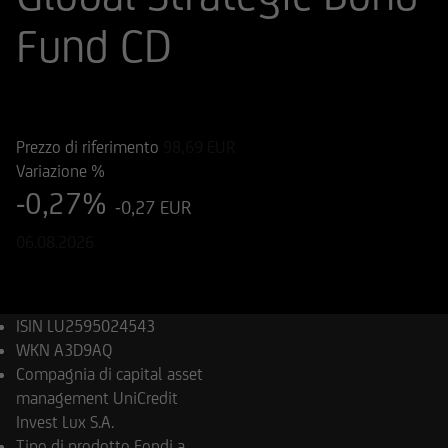
Fund CD
ISIN
Codice di Negoziazione
LU2595024543
A3D9AQ
Prezzo di riferimento
98,69
EUR
Variazione %
-0,27%
-0,27 EUR
06.08.2026
ISIN
LU2595024543
WKN
A3D9AQ
Compagnia di capital asset
management
UniCredit
Invest Lux S.A.
Tipo di prodotto
Fondi a