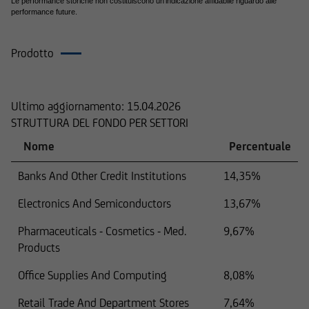
riserva il diritto di apportare modifiche o
Le performance storiche non costituiscono un'indicazione affidabile riguardo alle
performance future.
aggiunte alle informazioni fornite.
Prodotto
COMPOSIZIONE
Il contenuto e la struttura delle pagine Web di
UniCredit Invest Lux Société Anonyme sono
Ultimo aggiornamento:
15.04.2026
protetti da copyright. La riproduzione di
STRUTTURA DEL FONDO PER SETTORI
informazioni o dati, in particolare l'uso di testi,
Nome
Percentuale
estratti di testi o materiale costituito da
immagini, necessita la preventiva approvazione
Banks And Other Credit Institutions
14,35%
di UniCredit Invest Lux Société Anonyme.
Electronics And Semiconductors
13,67%
Pharmaceuticals - Cosmetics - Med.
9,67%
Products
Il contenuto del nostro sito Web è fornito a
scopo puramente informativo e non costituisce
Office Supplies And Computing
8,08%
il presupposto di alcun rapporto commerciale.
UniCredit Invest Lux Société Anonyme declina
Retail Trade And Department Stores
7,64%