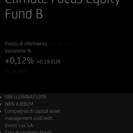
Fund B
ISIN
Codice di Negoziazione
LU2606421209
A3EB2M
Prezzo di riferimento
164,87
EUR
Variazione %
+0,12%
+0,19 EUR
06.08.2026
ISIN
LU2606421209
WKN
A3EB2M
Compagnia di capital asset
management
UniCredit
Invest Lux S.A.
Tipo di prodotto
Fondi