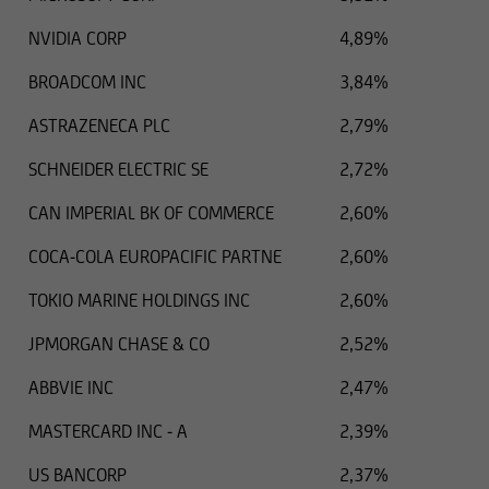
è autorizzata a rivolgere tali offerte o
sollecitazioni o
NVIDIA CORP
4,89%
BROADCOM INC
3,84%
in cui le predette offerte o sollecitazioni a
soggetti residenti nel territorio in questione
ASTRAZENECA PLC
2,79%
sono illegali
SCHNEIDER ELECTRIC SE
2,72%
CAN IMPERIAL BK OF COMMERCE
2,60%
e, pertanto, non devono essere utilizzate per tali
scopi.
COCA-COLA EUROPACIFIC PARTNE
2,60%
Nello specifico, le seguenti informazioni non
TOKIO MARINE HOLDINGS INC
2,60%
costituiscono un'offerta o una sollecitazione nei
JPMORGAN CHASE & CO
2,52%
confronti di cittadini britannici in merito
all'acquisto o alla vendita di titoli né possono
ABBVIE INC
2,47%
essere considerate come tali. Di conseguenza, gli
ordini di acquisto e vendita dei cittadini
MASTERCARD INC - A
2,39%
britannici non verranno elaborati.
US BANCORP
2,37%