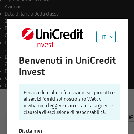
Azionari
Data di lancio della classe
17.07.2023
Data di Pagamento Finale
Open End
IT
Destinazione dei proventi
accumulazione
Data di lancio del comparto
Benvenuti in UniCredit
28.09.2022
Invest
Divisa di negoziazione
EUR
Valuta del fondo
EUR
Classificazione SFDR
Art. 8
Per accedere alle informazioni sui prodotti e
ai servizi forniti sul nostro sito Web, vi
invitiamo a leggere e accettare la seguente
clausola di esclusione di responsabilità.
PANORAMICA
COMPOSIZIONE
CALCOLATORE
Disclaimer