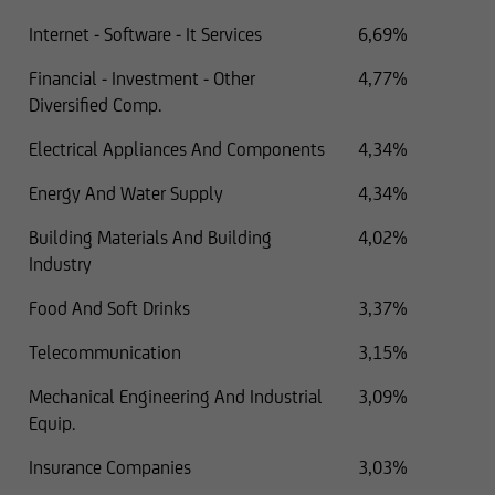
qualsiasi responsabilità relativamente a
Internet - Software - It Services
6,69%
informazioni imprecise, incomplete o non
aggiornate o in caso di falsificazione delle
Financial - Investment - Other
4,77%
informazioni. Prima di assumere qualsiasi
Diversified Comp.
decisione commerciale, vi invitiamo a parlare
con uno dei nostri consulenti.
Electrical Appliances And Components
4,34%
Energy And Water Supply
4,34%
Building Materials And Building
4,02%
Per il resto, le informazioni relative a titoli e
Industry
servizi finanziari contenute nel presente sito
Web sono state verificate esclusivamente in
Food And Soft Drinks
3,37%
termini di conformità al diritto lussemburghese.
Telecommunication
3,15%
In alcune giurisdizioni straniere, la distribuzione
di questo tipo di informazioni può essere
Mechanical Engineering And Industrial
3,09%
soggetta, in talune circostanze, a restrizioni
Equip.
legali. Le seguenti informazioni non sono
pertanto destinate a persone fisiche o giuridiche
Insurance Companies
3,03%
la cui residenza o sede principale di attività