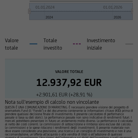
01.01.2024
01.01.2026
2024
2026
Valore
Totale
Investimento
totale
investito
iniziale
VALORE TOTALE
12.937,92 EUR
+2.901,61 EUR (+28,91 %)
Nota sull'esempio di calcolo non vincolante
QUESTA È UNA COMUNICAZIONE DI MARKETING. È necessario prendere visione del prospetto di
onemarkets Fund (il “Fondo”) e del documento contenente le informazioni chiave (KID) prima di
prendere qualsiasi decisione finale di investimento. Il presente calcolatore di performance
passate si basa su dati storici. Le performance passate non sono indicative di rendimenti futuri. I
mercati potrebbero presentare in futuro un andamento molto diverso. La performance è calcolata
al netto dei costi correnti. Le commissioni di sottoscrizione e rimborso sono escluse dal calcolo.
Le commissioni e le spese riducono i rendimenti degli investimenti. Il presente materiale non
deve essere considerato una previsione, una ricerca o un consiglio di investimento e non è una
raccomandazione, un’offerta all’acquisto o alla vendita di titoli o all’adozione di qualsiasi
strategia di investimento. Una sintesi dell’informativa sui diritti dell’investitore e sugli strumenti