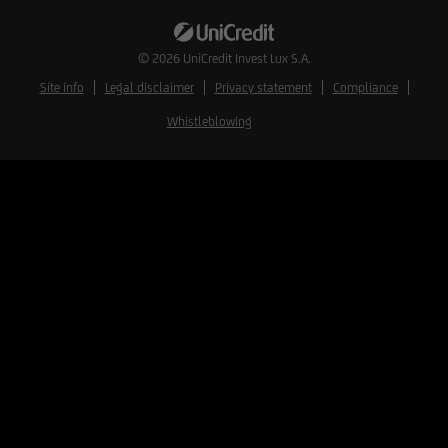
© 2026
UniCredit Invest Lux S.A.
Site info
Legal disclaimer
Privacy statement
Compliance
Whistleblowing