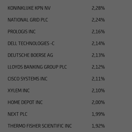
Chiunque acceda a queste pagine Web da una
KONINKLIJKE KPN NV
2,28%
giurisdizione in cui si applicano le predette
restrizioni deve essere informato in merito
NATIONAL GRID PLC
2,24%
all'esistenza di tali restrizioni, a cui è tenuto a
PROLOGIS INC
2,16%
conformarsi.
DELL TECHNOLOGIES -C
2,14%
I titoli menzionati in questa pagina Web non
sono stati e non saranno registrati ai sensi
DEUTSCHE BOERSE AG
2,13%
dell'U.S. Securities Act del 1933 e successive
LLOYDS BANKING GROUP PLC
2,12%
modifiche e, pertanto, non possono essere
offerti o venduti negli Stati Uniti, salvo il caso in
CISCO SYSTEMS INC
2,11%
cui siano registrati ai sensi del Securities Act o
sulla base di esenzioni applicabili ai sensi del
XYLEM INC
2,10%
Securities Act.
HOME DEPOT INC
2,00%
I titoli citati nelle seguenti informazioni non
NEXT PLC
1,99%
possono essere pertanto trasferiti a cittadini
statunitensi o ad altri soggetti negli Stati Uniti,
THERMO FISHER SCIENTIFIC INC
1,92%
salvo il caso in cui la relativa operazione non