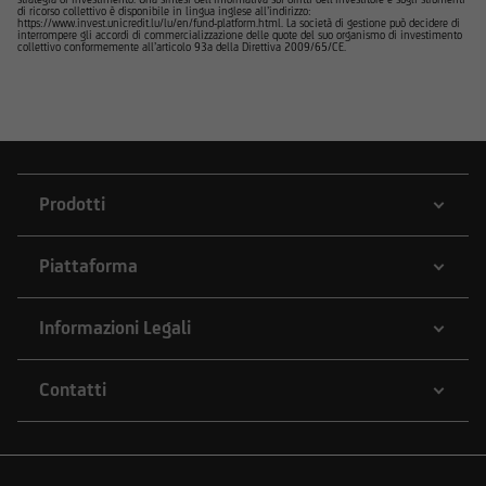
di ricorso collettivo è disponibile in lingua inglese all’indirizzo:
https://www.invest.unicredit.lu/lu/en/fund-platform.html. La società di gestione può decidere di
interrompere gli accordi di commercializzazione delle quote del suo organismo di investimento
collettivo conformemente all’articolo 93a della Direttiva 2009/65/CE.
Prodotti
Piattaforma
Informazioni Legali
Contatti