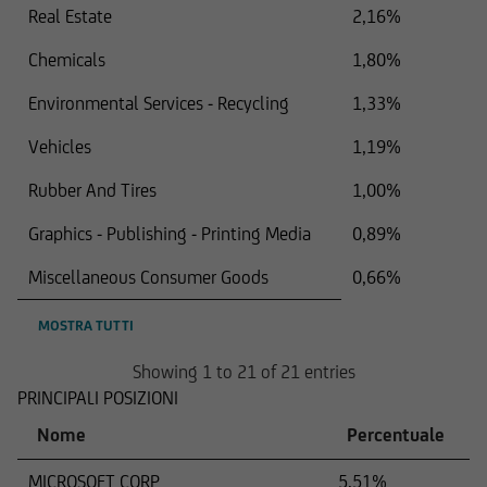
Real Estate
2,16%
ricada sotto una giurisdizione straniera che
prevede restrizioni alla distribuzione di questo
Chemicals
1,80%
tipo di informazioni.
Environmental Services - Recycling
1,33%
Vehicles
1,19%
Rubber And Tires
1,00%
Le informazioni contenute in questo sito Web
Graphics - Publishing - Printing Media
0,89%
non costituiscono pertanto un'offerta di vendita
Miscellaneous Consumer Goods
0,66%
o una sollecitazione all'acquisto di titoli nei
confronti di cittadini di giurisdizioni o stati
MOSTRA TUTTI
Showing 1 to 21 of 21 entries
in cui tali offerte o sollecitazioni non sono
PRINCIPALI POSIZIONI
consentite dalla legge,
Nome
Percentuale
in cui UniCredit Invest Lux Société Anonyme non
MICROSOFT CORP
5,51%