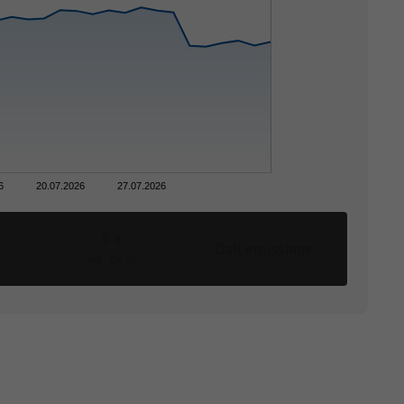
re con uno dei nostri
te sito Web sono state
e giurisdizioni
ne circostanze, a
che o giuridiche la cui
6
20.07.2026
27.07.2026
vede restrizioni alla
5 a
Dall'emissione
+4,38 %
di vendita o una