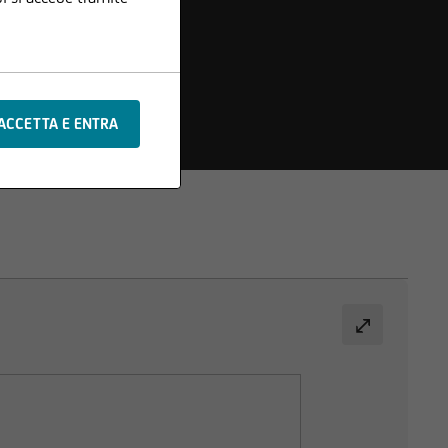
che o aggiunte alle
e sono protetti da
di testi o materiale
x Société Anonyme.
ituisce il presupposto
si responsabilità
ificazione delle