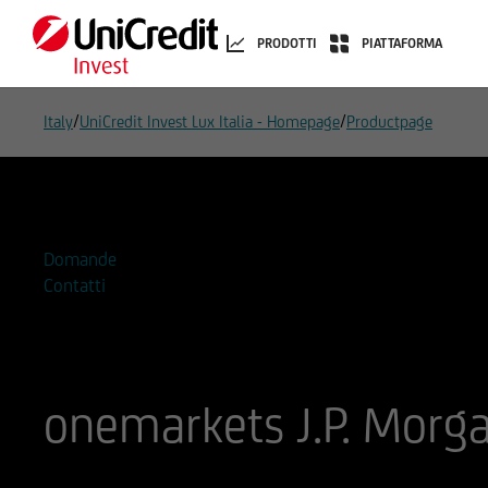
PRODOTTI
PIATTAFORMA
/
/
Italy
UniCredit Invest Lux Italia - Homepage
Productpage
Aggiungi alla Watchlist
Domande
Contatti
onemarkets J.P. Morg
ISIN
Codice di Negoziazione