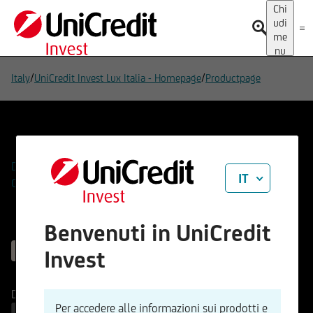
Chi
udi
me
nu
/
/
Italy
UniCredit Invest Lux Italia - Homepage
Productpage
Aggiungi alla Watchlist
Domande
IT
Contatti
Benvenuti in UniCredit
PRODOTTO NON TROVATO
Invest
Denaro
-
( - )
Per accedere alle informazioni sui prodotti e