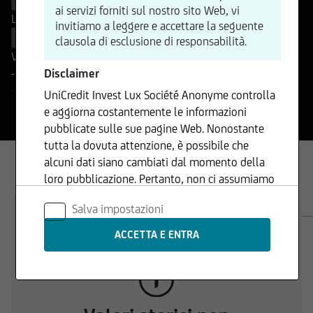
Vendi
ai servizi forniti sul nostro sito Web, vi
Lettera
-
( - )
invitiamo a leggere e accettare la seguente
Compra
clausola di esclusione di responsabilità.
Variazione %
Disclaimer
-
-
-
UniCredit Invest Lux Société Anonyme controlla
e aggiorna costantemente le informazioni
pubblicate sulle sue pagine Web. Nonostante
tutta la dovuta attenzione, è possibile che
alcuni dati siano cambiati dal momento della
loro pubblicazione. Pertanto, non ci assumiamo
alcuna responsabilità né forniamo garanzie in
PANORAMICA
DOCUMENTI
Salva impostazioni
merito all'aggiornamento, all'accuratezza o alla
completezza delle informazioni fornite. Lo
stesso vale per tutte le altre pagine Web a cui si
rimanda tramite collegamenti ipertestuali.
UniCredit Invest Lux Société Anonyme non è
responsabile del contenuto delle pagine Web a
cui si accede tramite collegamenti ipertestuali.