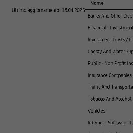
Nome
Ultimo aggiornamento:
15.04.2026
in cui tali offerte 
Banks And Other Credi
in cui UniCredit Inv
Financial - Investment
Investment Trusts / F
in cui le predette of
Energy And Water Su
e, pertanto, non dev
Public - Non-Profit In
Insurance Companies
Nello specifico, le 
cittadini britannici 
Traffic And Transport
conseguenza, gli ord
Tobacco And Alcoholi
Chiunque acceda a q
Vehicles
essere informato in m
Internet - Software - I
I titoli menzionati 
Act del 1933 e succe