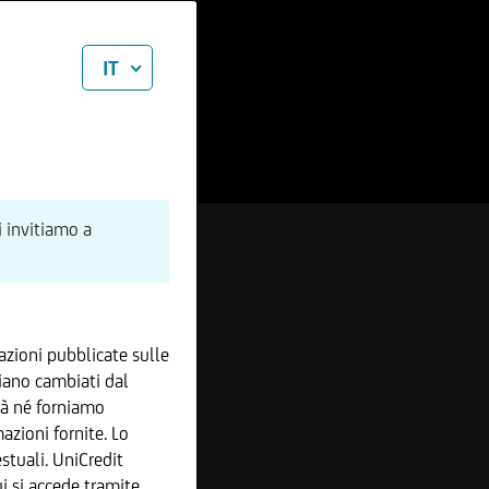
IT
i invitiamo a
zioni pubblicate sulle
iano cambiati dal
tà né forniamo
azioni fornite. Lo
stuali. UniCredit
 si accede tramite