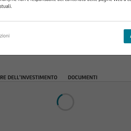
stuali.
nvest Lux Société Anonyme si riserva il diritto di apportare modifi
zioni
.
truttura delle pagine Web di UniCredit Invest Lux Société Anonym
zione di informazioni o dati, in particolare l'uso di testi, estratti 
RE DELL'INVESTIMENTO
DOCUMENTI
ini, necessita la preventiva approvazione di UniCredit Invest Lu
stro sito Web è fornito a scopo puramente informativo e non cost
ommerciale. UniCredit Invest Lux Société Anonyme declina qualsia
rmazioni imprecise, incomplete o non aggiornate o in caso di fals