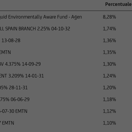
Percentuale
iquid Environmentally Aware Fund - Agen
8,28%
L SPAIN BRANCH 2.25% 04-10-32
1,74%
 13-08-28
1,36%
 EMTN
1,35%
BV 4.375% 14-09-29
1,30%
NT 3.209% 14-01-31
1,24%
05% 28-11-31
1,20%
2.75% 06-06-29
1,18%
5-07-30 EMTN
1,12%
7 EMTN
1,10%