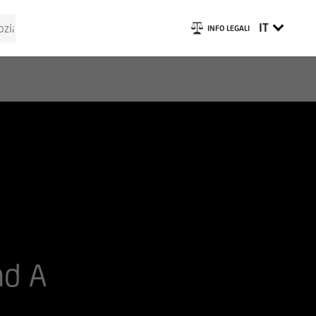
IT
INFO LEGALI
nd A