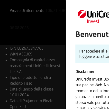
LU2673947763
A3EUE9
Prezzo di riferimento
106,71
EUR
Variazione %
-0,01%
-0,01 EUR
06.08.2026
Benvenuti
ISIN
LU2673947763
Per accedere alle 
WKN
A3EUE9
leggere e accettar
Compagnia di capital asset
management
UniCredit Invest
Lux S.A.
Disclaimer
Tipo di prodotto
Fondi a
UniCredit Invest Lu
Reddito Fisso
sue pagine Web. Non
Data di lancio della classe
momento della loro 
16.01.2024
garanzie in merito a
Data di Pagamento Finale
stesso vale per tutt
Open End
Invest Lux Société 