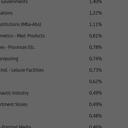
l Governments
1,40%
siano registrati ai sensi del Securities Act o sulla base di esenzioni
sations
1,22%
stitutions (Mba-Abs)
1,11%
 seguenti informazioni non possono essere pertanto trasferiti a citt
Stati Uniti, salvo il caso in cui la relativa operazione non debba es
metics - Med. Products
0,81%
nsi.
es - Provinces Etc.
0,78%
Computing
0,74%
nd. - Leisure Facilities
0,73%
0,62%
autic Industry
0,49%
artment Stores
0,49%
0,48%
- Printing Media
0,46%