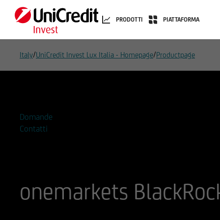
PRODOTTI
PIATTAFORMA
/
/
Italy
UniCredit Invest Lux Italia - Homepage
Productpage
Aggiungi alla Watchlist
Domande
Contatti
onemarkets BlackRoc
ISIN
Codice di Negoziazione