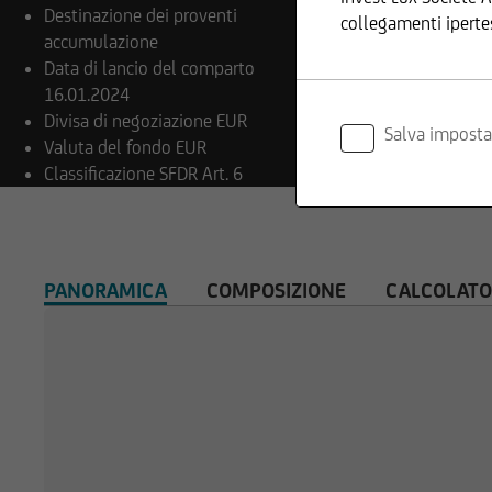
Destinazione dei proventi
collegamenti iperte
accumulazione
Data di lancio del comparto
16.01.2024
Divisa di negoziazione
EUR
Inoltre, UniCredit I
Salva imposta
Valuta del fondo
EUR
informazioni fornite
Classificazione SFDR
Art. 6
Il contenuto e la s
copyright. La riprodu
PANORAMICA
COMPOSIZIONE
CALCOLATO
costituito da immag
Il contenuto del no
di alcun rapporto c
relativamente a info