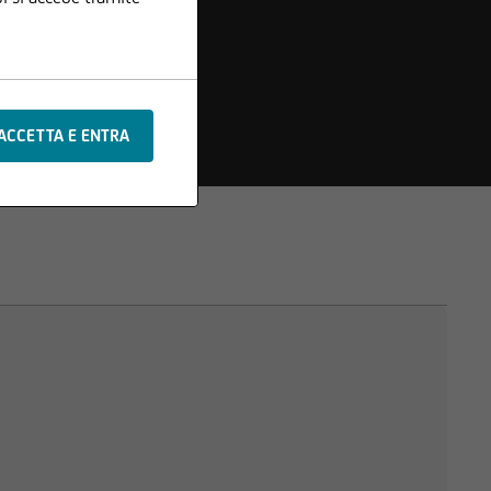
che o aggiunte alle
e sono protetti da
di testi o materiale
x Société Anonyme.
ituisce il presupposto
si responsabilità
ificazione delle