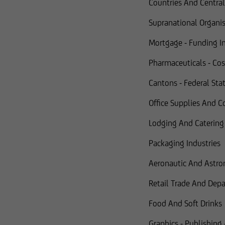
Countries And Centra
salvo il caso in cui 
Supranational Organi
Securities Act.
Mortgage - Funding In
I titoli citati nelle
altri soggetti negli 
Pharmaceuticals - Cos
delle leggi statunite
Cantons - Federal Stat
Office Supplies And 
Lodging And Catering I
Packaging Industries
Aeronautic And Astron
Retail Trade And Dep
Food And Soft Drinks
Graphics - Publishing 