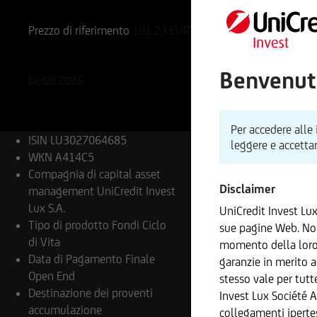
LU3027064685
A414C5
Prezzo di riferimento
101,23
EUR
Variazione %
-0,14%
-0,14 EUR
Benvenuti
06.08.2026
Per accedere alle 
ISIN
LU3027064685
leggere e accettar
WKN
A414C5
Compagnia di capital asset
Disclaimer
management
UniCredit Invest
Lux S.A.
UniCredit Invest Lu
Tipo di prodotto
Fondi Ciclo
sue pagine Web. Non
di Vita
momento della loro 
Data di Pagamento Finale
garanzie in merito a
Open End
stesso vale per tutt
Destinazione dei proventi
Invest Lux Société 
accumulazione
collegamenti iperte