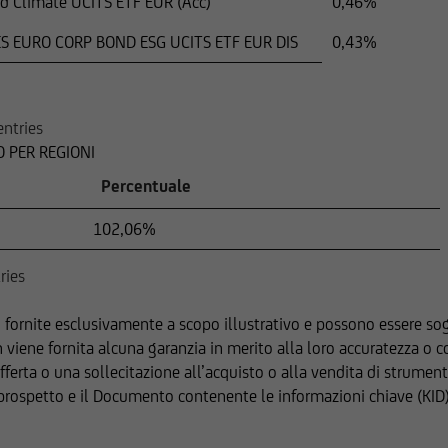
nd Climate UCITS ETF EUR (Acc)
0,46%
RES EURO CORP BOND ESG UCITS ETF EUR DIS
0,43%
entries
 PER REGIONI
Percentuale
102,06%
ries
 fornite esclusivamente a scopo illustrativo e possono essere so
on viene fornita alcuna garanzia in merito alla loro accuratezza o
a o una sollecitazione all’acquisto o alla vendita di strumenti fi
l prospetto e il Documento contenente le informazioni chiave (KID)