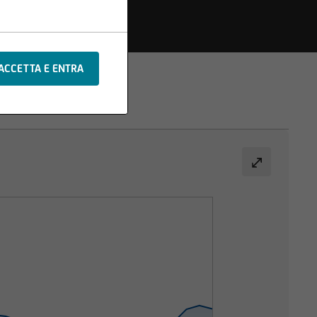
che o aggiunte alle
e sono protetti da
di testi o materiale
x Société Anonyme.
ituisce il presupposto
si responsabilità
ificazione delle
re con uno dei nostri