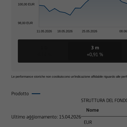
consulenti.
100,00 EUR
98,00 EUR
Per il resto, le info
11.05.2026
18.05.2026
25.05.2026
08.0
verificate esclusiva
straniere, la distri
1 D
3 m
restrizioni legali. 
-0,14 %
+0,91 %
residenza o sede pri
distribuzione di que
Le performance storiche non costituiscono un'indicazione affidabile riguardo alle per
Prodotto
COMPOSIZIONE
STRUTTURA DEL FOND
Le informazioni con
sollecitazione all'acq
Nome
Ultimo aggiornamento:
15.04.2026
EUR