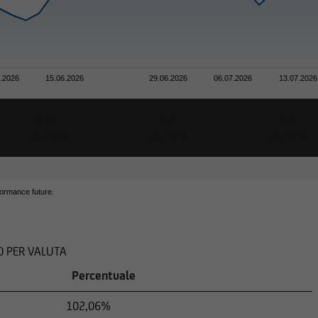
rmazioni relative a titoli e servizi finanziari contenute nel presen
6.2026
15.06.2026
29.06.2026
06.07.2026
13.07.2026
mente in termini di conformità al diritto lussemburghese. In alcun
buzione di questo tipo di informazioni può essere soggetta, in talu
6 m
1 a
3 a
Le seguenti informazioni non sono pertanto destinate a persone fisi
+1,23 %
+1,23 %
+1,23 %
ncipale di attività ricada sotto una giurisdizione straniera che pre
sto tipo di informazioni.
formance future.
O PER VALUTA
tenute in questo sito Web non costituiscono pertanto un'offerta 
uisto di titoli nei confronti di cittadini di giurisdizioni o stati
Percentuale
102,06%