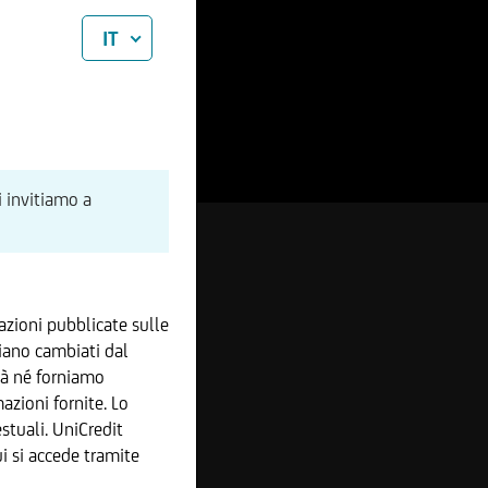
IT
i invitiamo a
zioni pubblicate sulle
iano cambiati dal
tà né forniamo
azioni fornite. Lo
stuali. UniCredit
 si accede tramite