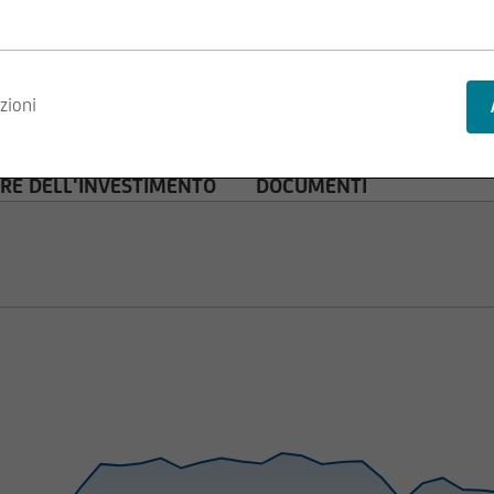
nvest Lux Société Anonyme si riserva il diritto di apportare modifi
zioni
.
RE DELL'INVESTIMENTO
DOCUMENTI
truttura delle pagine Web di UniCredit Invest Lux Société Anonym
zione di informazioni o dati, in particolare l'uso di testi, estratti 
ini, necessita la preventiva approvazione di UniCredit Invest Lu
stro sito Web è fornito a scopo puramente informativo e non cost
ommerciale. UniCredit Invest Lux Société Anonyme declina qualsia
rmazioni imprecise, incomplete o non aggiornate o in caso di fals
di assumere qualsiasi decisione commerciale, vi invitiamo a parla