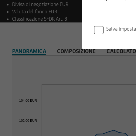
Divisa di negoziazione
EUR
Valuta del fondo
EUR
Classificazione SFDR
Art. 8
Inoltre, UniCredit I
Salva imposta
informazioni fornite
PANORAMICA
COMPOSIZIONE
CALCOLATO
Il contenuto e la s
copyright. La riprodu
costituito da immag
104,00 EUR
Il contenuto del no
di alcun rapporto c
102,00 EUR
relativamente a info
informazioni. Prima 