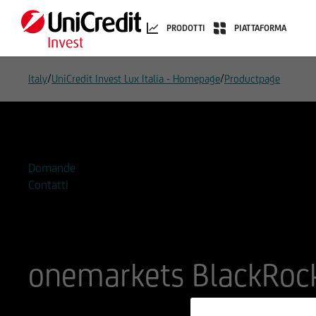
PRODOTTI
PIATTAFORMA
/
/
Italy
UniCredit Invest Lux Italia - Homepage
Productpage
Aggiungi alla Watchlist
Domande
Contatti
onemarkets BlackRock
ISIN
Codice di Negoziazione