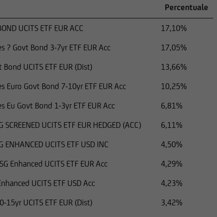
Percentuale
BOND UCITS ETF EUR ACC
17,10%
 seguenti informazioni non possono essere pertanto trasferiti a citt
Stati Uniti, salvo il caso in cui la relativa operazione non debba es
res ? Govt Bond 3-7yr ETF EUR Acc
17,05%
nsi.
t Bond UCITS ETF EUR (Dist)
13,66%
ares Euro Govt Bond 7-10yr ETF EUR Acc
10,25%
ares Eu Govt Bond 1-3yr ETF EUR Acc
6,81%
G SCREENED UCITS ETF EUR HEDGED (ACC)
6,11%
G ENHANCED UCITS ETF USD INC
4,50%
ESG Enhanced UCITS ETF EUR Acc
4,29%
Enhanced UCITS ETF USD Acc
4,23%
0-15yr UCITS ETF EUR (Dist)
3,42%