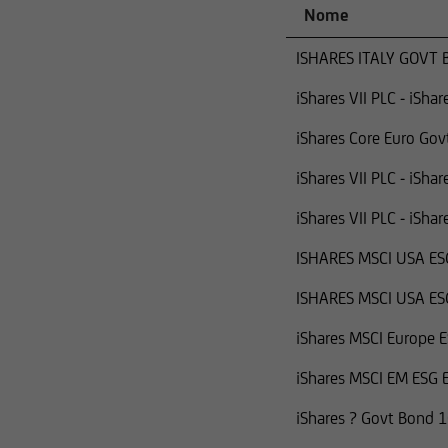
Nome
Securities Act.
ISHARES ITALY GOVT 
I titoli citati nelle
altri soggetti negli 
iShares VII PLC - iSha
delle leggi statunite
iShares Core Euro Gov
iShares VII PLC - iSh
iShares VII PLC - iSh
ISHARES MSCI USA ES
ISHARES MSCI USA ES
iShares MSCI Europe 
iShares MSCI EM ESG 
iShares ? Govt Bond 1