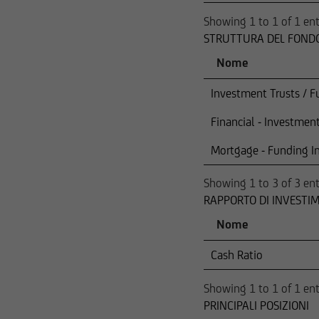
in cui tali offerte 
Showing 1 to 1 of 1 ent
STRUTTURA DEL FONDO
in cui UniCredit Inv
Nome
in cui le predette of
Investment Trusts / F
Financial - Investment
e, pertanto, non dev
Mortgage - Funding In
Nello specifico, le 
cittadini britannici 
Showing 1 to 3 of 3 ent
conseguenza, gli ord
RAPPORTO DI INVESTI
Nome
Chiunque acceda a q
essere informato in m
Cash Ratio
I titoli menzionati 
Showing 1 to 1 of 1 ent
Act del 1933 e succe
PRINCIPALI POSIZIONI
salvo il caso in cui 