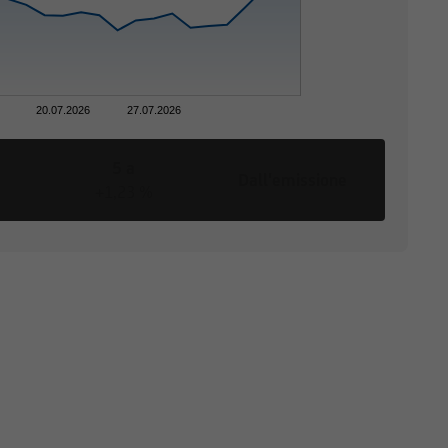
te sito Web sono state
20.07.2026
27.07.2026
e giurisdizioni
ne circostanze, a
5 a
che o giuridiche la cui
Dall'emissione
+1,23 %
vede restrizioni alla
di vendita o una