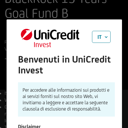
Goal Fund B
ISIN
Codice di Negoziazione
LU3027068595
A414D2
IT
Prezzo di riferimento
108,92
EUR
Variazione %
-0,25%
Benvenuti in UniCredit
-0,27 EUR
Invest
06.08.2026
Per accedere alle informazioni sui prodotti e
ISIN
LU3027068595
ai servizi forniti sul nostro sito Web, vi
WKN
A414D2
invitiamo a leggere e accettare la seguente
Compagnia di capital asset
clausola di esclusione di responsabilità.
management
UniCredit
Invest Lux S.A.
Disclaimer
Tipo di prodotto
Fondi