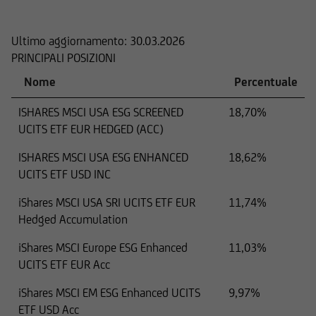
COMPOSIZIONE
qualsiasi responsabilità relativamente a
informazioni imprecise, incomplete o non
Ultimo aggiornamento:
30.03.2026
aggiornate o in caso di falsificazione delle
PRINCIPALI POSIZIONI
informazioni. Prima di assumere qualsiasi
decisione commerciale, vi invitiamo a parlare
Nome
Percentuale
con uno dei nostri consulenti.
ISHARES MSCI USA ESG SCREENED
18,70%
UCITS ETF EUR HEDGED (ACC)
ISHARES MSCI USA ESG ENHANCED
18,62%
Per il resto, le informazioni relative a titoli e
UCITS ETF USD INC
servizi finanziari contenute nel presente sito
Web sono state verificate esclusivamente in
iShares MSCI USA SRI UCITS ETF EUR
11,74%
termini di conformità al diritto lussemburghese.
Hedged Accumulation
In alcune giurisdizioni straniere, la distribuzione
iShares MSCI Europe ESG Enhanced
11,03%
di questo tipo di informazioni può essere
UCITS ETF EUR Acc
soggetta, in talune circostanze, a restrizioni
legali. Le seguenti informazioni non sono
iShares MSCI EM ESG Enhanced UCITS
9,97%
pertanto destinate a persone fisiche o giuridiche
ETF USD Acc