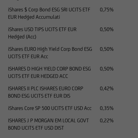
è autorizzata a rivolgere tali offerte o
iShares $ Corp Bond ESG SRI UCITS ETF
0,75%
sollecitazioni o
EUR Hedged Accumulati
in cui le predette offerte o sollecitazioni a
iShares USD TIPS UCITS ETF EUR
0,50%
soggetti residenti nel territorio in questione
Hedged (Acc)
sono illegali
iShares EURO High Yield Corp Bond ESG
0,50%
UCITS ETF EUR Acc
e, pertanto, non devono essere utilizzate per tali
ISHARES D HIGH YIELD CORP BOND ESG
0,50%
scopi.
UCITS ETF EUR HEDGED ACC
Nello specifico, le seguenti informazioni non
ISHARES II PLC ISHARES EURO CORP
0,42%
costituiscono un'offerta o una sollecitazione nei
BOND ESG UCITS ETF EUR DIS
confronti di cittadini britannici in merito
all'acquisto o alla vendita di titoli né possono
iShares Core SP 500 UCITS ETF USD Acc
0,35%
essere considerate come tali. Di conseguenza, gli
ISHARES J P MORGAN EM LOCAL GOVT
0,22%
ordini di acquisto e vendita dei cittadini
BOND UCITS ETF USD DIST
britannici non verranno elaborati.