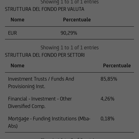
salvo il caso in cui la relativa operazione non
Showing 1 to 1 of 1 entries
debba essere registrata ai sensi delle leggi
STRUTTURA DEL FONDO PER VALUTA
statunitensi.
Nome
Percentuale
EUR
90,29%
Showing 1 to 1 of 1 entries
STRUTTURA DEL FONDO PER SETTORI
Nome
Percentuale
Investment Trusts / Funds And
85,85%
Provisioning Inst.
Financial - Investment - Other
4,26%
Diversified Comp.
Mortgage - Funding Institutions (Mba-
0,18%
Abs)