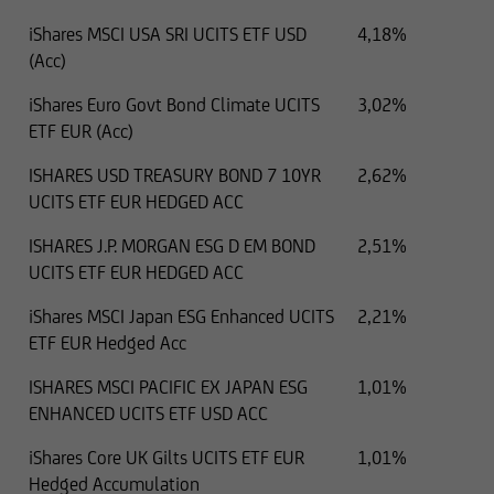
la cui residenza o sede principale di attività
ricada sotto una giurisdizione straniera che
iShares MSCI USA SRI UCITS ETF USD
4,18%
prevede restrizioni alla distribuzione di questo
(Acc)
tipo di informazioni.
iShares Euro Govt Bond Climate UCITS
3,02%
ETF EUR (Acc)
ISHARES USD TREASURY BOND 7 10YR
2,62%
UCITS ETF EUR HEDGED ACC
Le informazioni contenute in questo sito Web
ISHARES J.P. MORGAN ESG D EM BOND
2,51%
non costituiscono pertanto un'offerta di vendita
UCITS ETF EUR HEDGED ACC
o una sollecitazione all'acquisto di titoli nei
iShares MSCI Japan ESG Enhanced UCITS
2,21%
confronti di cittadini di giurisdizioni o stati
ETF EUR Hedged Acc
ISHARES MSCI PACIFIC EX JAPAN ESG
1,01%
in cui tali offerte o sollecitazioni non sono
ENHANCED UCITS ETF USD ACC
consentite dalla legge,
iShares Core UK Gilts UCITS ETF EUR
1,01%
in cui UniCredit Invest Lux Société Anonyme non
Hedged Accumulation