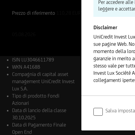
Per accedere alle 
LU3046611789
A4168B
leggere e accettar
Prezzo di riferimento
110,28
EUR
Variazione %
-0,22%
-0,24 EUR
Disclaimer
05.08.2026
UniCredit Invest Lu
sue pagine Web. Non
momento della loro 
garanzie in merito a
ISIN
LU3046611789
stesso vale per tutt
WKN
A4168B
Invest Lux Société 
Compagnia di capital asset
collegamenti iperte
management
UniCredit Invest
Lux S.A.
Tipo di prodotto
Fondi
Azionari
Inoltre, UniCredit I
Data di lancio della classe
Salva imposta
informazioni fornite
30.10.2025
Data di Pagamento Finale
Open End