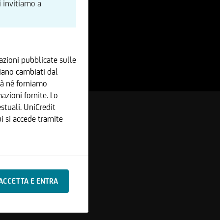
i invitiamo a
zioni pubblicate sulle
iano cambiati dal
tà né forniamo
azioni fornite. Lo
stuali. UniCredit
 si accede tramite
che o aggiunte alle