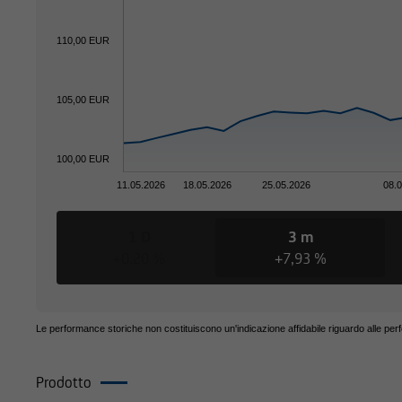
residenza o sede pri
distribuzione di que
110,00 EUR
105,00 EUR
100,00 EUR
Le informazioni con
11.05.2026
18.05.2026
25.05.2026
08.
sollecitazione all'acq
1 D
3 m
in cui tali offerte 
+0,20 %
+7,93 %
in cui UniCredit Inv
Le performance storiche non costituiscono un'indicazione affidabile riguardo alle per
in cui le predette of
Prodotto