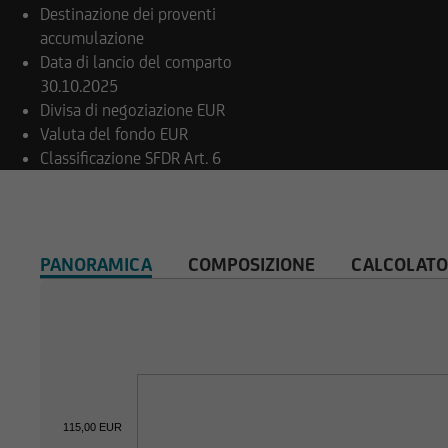
Destinazione dei proventi
Il contenuto e la s
accumulazione
copyright. La riprodu
Data di lancio del comparto
costituito da immag
30.10.2025
Divisa di negoziazione
EUR
Valuta del fondo
EUR
Classificazione SFDR
Art. 6
Il contenuto del no
di alcun rapporto c
relativamente a info
informazioni. Prima 
PANORAMICA
COMPOSIZIONE
CALCOLATO
consulenti.
Per il resto, le info
verificate esclusiva
straniere, la distri
115,00 EUR
restrizioni legali. 