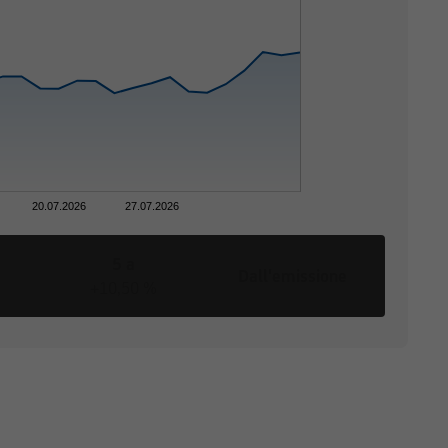
vede restrizioni alla
di vendita o una
20.07.2026
27.07.2026
5 a
Dall'emissione
+10,50 %
o sollecitazioni o
ne sono illegali