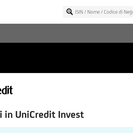
tor Rotation Strategy F
 in UniCredit Invest