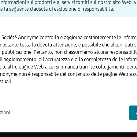
informazioni sui prodotti e ai servizi forniti sul nostro sito Web, v
e la seguente clausola di esclusione di responsabilità.
x Société Anonyme controlla e aggiorna costantemente le informa
ostante tutta la dovuta attenzione, è possibile che alcuni dati s
pubblicazione. Pertanto, non ci assumiamo alcuna responsabili
ll'aggiornamento, all'accuratezza o alla completezza delle inform
e le altre pagine Web a cui si rimanda tramite collegamenti iperte
Anonyme non è responsabile del contenuto delle pagine Web a cui
stuali.
nvest Lux Société Anonyme si riserva il diritto di apportare modifi
zioni
.