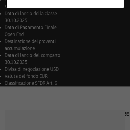
rimanda tramite collegamenti ipertestuali.
Azionari
UniCredit Invest Lux Société Anonyme non è
Data di lancio della classe
responsabile del contenuto delle pagine Web a
30.10.2025
cui si accede tramite collegamenti ipertestuali.
Data di Pagamento Finale
Open End
Destinazione dei proventi
accumulazione
Inoltre, UniCredit Invest Lux Société Anonyme si
Data di lancio del comparto
riserva il diritto di apportare modifiche o
30.10.2025
aggiunte alle informazioni fornite.
Divisa di negoziazione
USD
Valuta del fondo
EUR
Classificazione SFDR
Art. 6
Il contenuto e la struttura delle pagine Web di
UniCredit Invest Lux Société Anonyme sono
protetti da copyright. La riproduzione di
PANORAMICA
COMPOSIZIONE
CALCOLATORE
informazioni o dati, in particolare l'uso di testi,
estratti di testi o materiale costituito da