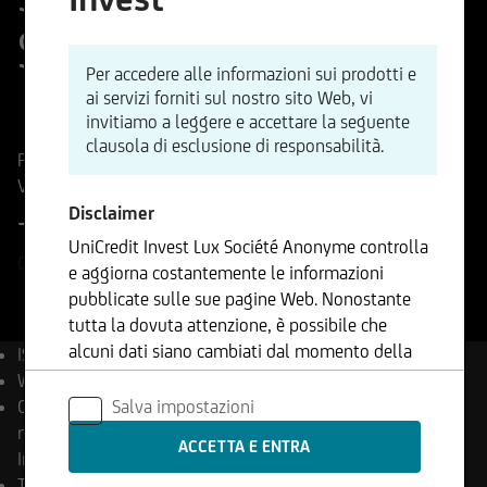
Strategy Fund C-USD
Per accedere alle informazioni sui prodotti e
ai servizi forniti sul nostro sito Web, vi
ISIN
Codice di Negoziazione
invitiamo a leggere e accettare la seguente
LU3046611946
A4168D
clausola di esclusione di responsabilità.
Prezzo di riferimento
110,13
USD
Variazione %
Disclaimer
+1,36%
+1,48 USD
UniCredit Invest Lux Société Anonyme controlla
04.08.2026
e aggiorna costantemente le informazioni
pubblicate sulle sue pagine Web. Nonostante
tutta la dovuta attenzione, è possibile che
alcuni dati siano cambiati dal momento della
ISIN
LU3046611946
loro pubblicazione. Pertanto, non ci assumiamo
WKN
A4168D
alcuna responsabilità né forniamo garanzie in
Salva impostazioni
Compagnia di capital asset
merito all'aggiornamento, all'accuratezza o alla
management
UniCredit
completezza delle informazioni fornite. Lo
Invest Lux S.A.
stesso vale per tutte le altre pagine Web a cui si
Tipo di prodotto
Fondi