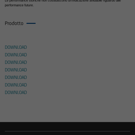
Le performance storiche non costituiscono un'indicazione affidabile riguardo alle
servizi finanziari contenute nel presente sito
performance future.
Web sono state verificate esclusivamente in
termini di conformità al diritto lussemburghese.
Prodotto
In alcune giurisdizioni straniere, la distribuzione
Documenti
di questo tipo di informazioni può essere
soggetta, in talune circostanze, a restrizioni
legali. Le seguenti informazioni non sono
DOWNLOAD
pertanto destinate a persone fisiche o giuridiche
DOWNLOAD
la cui residenza o sede principale di attività
DOWNLOAD
ricada sotto una giurisdizione straniera che
DOWNLOAD
prevede restrizioni alla distribuzione di questo
DOWNLOAD
tipo di informazioni.
DOWNLOAD
DOWNLOAD
Le informazioni contenute in questo sito Web
non costituiscono pertanto un'offerta di vendita