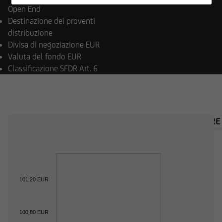
rimanda tramite collegamenti ipertestuali.
Open End
UniCredit Invest Lux Société Anonyme non è
Destinazione dei proventi
responsabile del contenuto delle pagine Web a
distribuzione
cui si accede tramite collegamenti ipertestuali.
Divisa di negoziazione
EUR
Valuta del fondo
EUR
Classificazione SFDR
Art. 6
Inoltre, UniCredit Invest Lux Société Anonyme si
riserva il diritto di apportare modifiche o
aggiunte alle informazioni fornite.
PANORAMICA
COMPOSIZIONE
CALCOLATORE
Il contenuto e la struttura delle pagine Web di
UniCredit Invest Lux Société Anonyme sono
protetti da copyright. La riproduzione di
101,20 EUR
informazioni o dati, in particolare l'uso di testi,
estratti di testi o materiale costituito da
100,80 EUR
immagini, necessita la preventiva approvazione