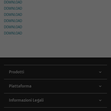
DOWNLOAD
Web sono state verificate esclusivamente in
DOWNLOAD
termini di conformità al diritto lussemburghese.
DOWNLOAD
In alcune giurisdizioni straniere, la distribuzione
DOWNLOAD
di questo tipo di informazioni può essere
DOWNLOAD
soggetta, in talune circostanze, a restrizioni
DOWNLOAD
legali. Le seguenti informazioni non sono
pertanto destinate a persone fisiche o giuridiche
la cui residenza o sede principale di attività
ricada sotto una giurisdizione straniera che
prevede restrizioni alla distribuzione di questo
tipo di informazioni.
Prodotti
Piattaforma
Le informazioni contenute in questo sito Web
Informazioni Legali
non costituiscono pertanto un'offerta di vendita