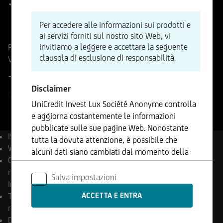
ISIN
Codice di Negoziazione
Per accedere alle informazioni sui prodotti e
LU3243904300
A41WUW
ai servizi forniti sul nostro sito Web, vi
invitiamo a leggere e accettare la seguente
Prezzo di riferimento
100,37
EUR
clausola di esclusione di responsabilità.
Variazione %
+0,02%
+0,02 EUR
Disclaimer
06.08.2026
UniCredit Invest Lux Société Anonyme controlla
e aggiorna costantemente le informazioni
pubblicate sulle sue pagine Web. Nonostante
ISIN
LU3243904300
tutta la dovuta attenzione, è possibile che
WKN
A41WUW
alcuni dati siano cambiati dal momento della
Compagnia di capital asset
loro pubblicazione. Pertanto, non ci assumiamo
management
UniCredit
alcuna responsabilità né forniamo garanzie in
Salva impostazioni
Invest Lux S.A.
merito all'aggiornamento, all'accuratezza o alla
Tipo di prodotto
Fondi a
completezza delle informazioni fornite. Lo
rendimento assoluto
stesso vale per tutte le altre pagine Web a cui si
Data di Pagamento Finale