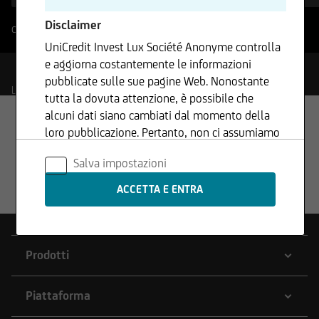
Disclaimer
Carica filtro Min/Max
?
UniCredit Invest Lux Société Anonyme controlla
e aggiorna costantemente le informazioni
pubblicate sulle sue pagine Web. Nonostante
La tua selezione
tutta la dovuta attenzione, è possibile che
alcuni dati siano cambiati dal momento della
loro pubblicazione. Pertanto, non ci assumiamo
alcuna responsabilità né forniamo garanzie in
Salva impostazioni
merito all'aggiornamento, all'accuratezza o alla
completezza delle informazioni fornite. Lo
stesso vale per tutte le altre pagine Web a cui si
rimanda tramite collegamenti ipertestuali.
UniCredit Invest Lux Société Anonyme non è
responsabile del contenuto delle pagine Web a
Prodotti
cui si accede tramite collegamenti ipertestuali.
Piattaforma