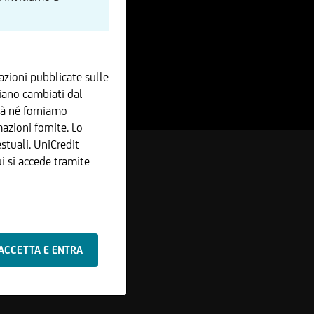
zioni pubblicate sulle
iano cambiati dal
tà né forniamo
azioni fornite. Lo
stuali. UniCredit
 si accede tramite
che o aggiunte alle