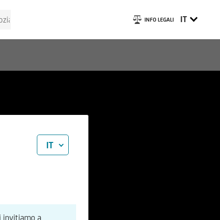
IT
INFO LEGALI
IT
i invitiamo a