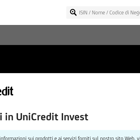
 in UniCredit Invest
g Fund - AFQD
informazioni sui prodotti e ai servizi forniti sul nostro sito Web, v