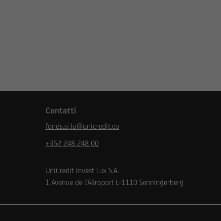
zione nei confronti di
nsiderate come tali. Di
borati.
ette restrizioni deve
.
si dell'U.S. Securities
Contatti
negli Stati Uniti,
 applicabili ai sensi del
fonds.si.lu@unicredit.eu
+352 248 248 00
adini statunitensi o ad
UniCredit Invest Lux S.A.
sere registrata ai sensi
1 Avenue de l'Aéroport
L-1110
Senningerberg