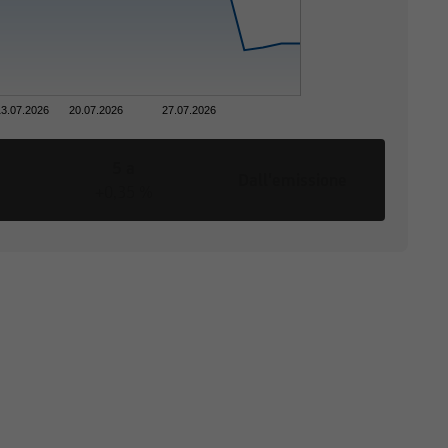
vede restrizioni alla
3.07.2026
20.07.2026
27.07.2026
5 a
di vendita o una
Dall'emissione
+0,35 %
o sollecitazioni o
ne sono illegali