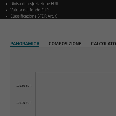
Divisa di negoziazione
EUR
Il contenuto e la s
Valuta del fondo
EUR
copyright. La riprodu
Classificazione SFDR
Art. 6
costituito da immag
Il contenuto del no
PANORAMICA
COMPOSIZIONE
CALCOLATO
di alcun rapporto c
relativamente a info
informazioni. Prima 
consulenti.
101,50 EUR
Per il resto, le info
verificate esclusiva
101,00 EUR
straniere, la distri
restrizioni legali. 