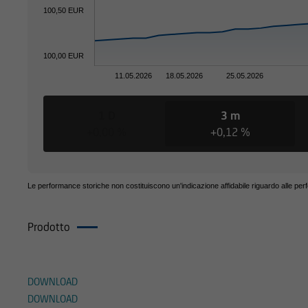
residenza o sede pri
100,50 EUR
distribuzione di que
100,00 EUR
11.05.2026
18.05.2026
25.05.2026
1 D
3 m
Le informazioni con
+0,00 %
+0,12 %
sollecitazione all'acq
in cui tali offerte 
Le performance storiche non costituiscono un'indicazione affidabile riguardo alle per
in cui UniCredit Inv
Prodotto
Documenti
in cui le predette of
DOWNLOAD
DOWNLOAD
e, pertanto, non dev