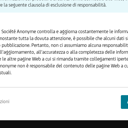
e la seguente clausola di esclusione di responsabilità.
R
x Société Anonyme controlla e aggiorna costantemente le informa
ostante tutta la dovuta attenzione, è possibile che alcuni dati s
pubblicazione. Pertanto, non ci assumiamo alcuna responsabili
ll'aggiornamento, all'accuratezza o alla completezza delle inform
e le altre pagine Web a cui si rimanda tramite collegamenti iperte
Anonyme non è responsabile del contenuto delle pagine Web a cui
stuali.
nvest Lux Société Anonyme si riserva il diritto di apportare modifi
zioni
.