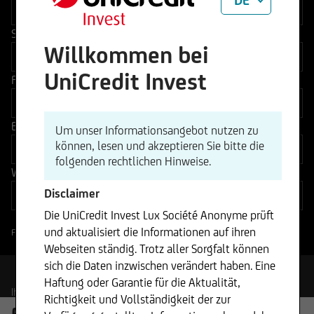
DE
SFDR
Willkommen bei
UniCredit Invest
Fondswährung
Ertragsverwendung
Um unser Informationsangebot nutzen zu
können, lesen und akzeptieren Sie bitte die
folgenden rechtlichen Hinweise.
Währung Anteilsklasse
Disclaimer
Die UniCredit Invest Lux Société Anonyme prüft
und aktualisiert die Informationen auf ihren
Filter Min/Max Werte laden
?
Webseiten ständig. Trotz aller Sorgfalt können
sich die Daten inzwischen verändert haben. Eine
Haftung oder Garantie für die Aktualität,
Ihre Auswahl
Richtigkeit und Vollständigkeit der zur