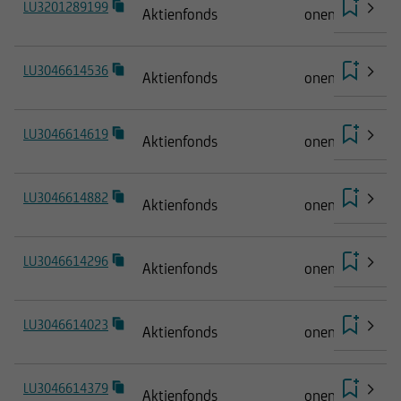
LU3201289199
Wer auf diese Webseiten von einer
Aktienfonds
onemarkets Pic
Rechtsordnung aus Zugriff nimmt, in der die
vorgenannten Beschränkungen gelten, sollte
LU3046614536
sich über besagte Beschränkungen informieren
Aktienfonds
onemarkets Pic
und diese entsprechend beachten.
LU3046614619
Die auf dieser Webseite genannten Wertpapiere
Aktienfonds
onemarkets Pic
sind und werden auch nicht nach dem U.S.
Securities Act aus dem Jahre 1933 in seiner
LU3046614882
aktuellen Fassung registriert, und können daher
Aktienfonds
onemarkets Pict
in den Vereinigten Staaten weder angeboten
noch verkauft werden, es sei denn, sie fallen
LU3046614296
nicht unter die Registrierungspflicht des U.S.
Aktienfonds
onemarkets Pic
Securities Act oder sind von dieser befreit.
LU3046614023
Aktienfonds
onemarkets Pic
Somit können die in den nachfolgenden
Informationen aufgeführten Wertpapiere weder
an US-Bürger verkauft noch anderweitig an
LU3046614379
Aktienfonds
onemarkets Pic
Personen in den Vereinigten Staaten übertragen