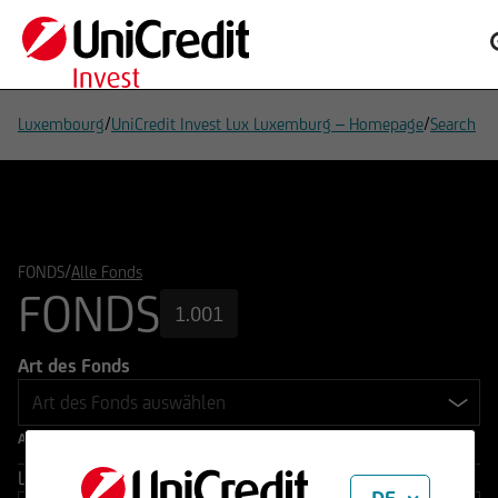
/
/
Luxembourg
UniCredit Invest Lux Luxemburg – Homepage
Search
/
FONDS
Alle Fonds
FONDS
1.001
Art des Fonds
Andere Filter
Laufzeit von / bis