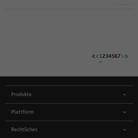
werden, es sei denn, das jeweilige
Wertpapiergeschäft bedarf nach US-Recht keiner
Registrierung.
1
2
3
4
5
6
7
Produkte
Plattform
Rechtliches