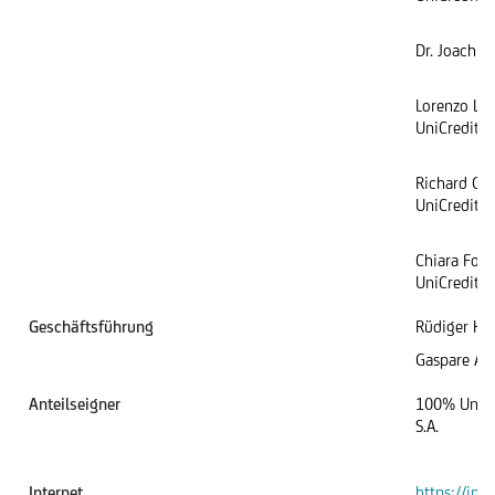
Dr. Joachim
Lorenzo Lie
UniCredit S.
Richard Gr
UniCredit 
Chiara Forn
UniCredit 
Geschäftsführung
Rüdiger Her
Gaspare Am
Anteilseigner
100% UniCr
S.A.
Internet
https://inve