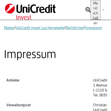
Me
nü
sch
ließ
en
/
/
/
Master
UniCredit Invest Lux Homepage
Rechtliches
Impressum
Impressum
Anbieter
UniCredit In
1 Avenue de
L-1110 Sen
Tel. 00352
Verwaltungsrat
Christian Vo
UniCredit 