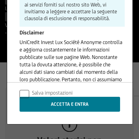
Vendi
ai servizi forniti sul nostro sito Web, vi
Lettera
-
( - )
invitiamo a leggere e accettare la seguente
Compra
clausola di esclusione di responsabilità.
Variazione %
Disclaimer
-
-
-
UniCredit Invest Lux Société Anonyme controlla
e aggiorna costantemente le informazioni
pubblicate sulle sue pagine Web. Nonostante
tutta la dovuta attenzione, è possibile che
alcuni dati siano cambiati dal momento della
loro pubblicazione. Pertanto, non ci assumiamo
alcuna responsabilità né forniamo garanzie in
PANORAMICA
DOCUMENTI
Salva impostazioni
merito all'aggiornamento, all'accuratezza o alla
completezza delle informazioni fornite. Lo
stesso vale per tutte le altre pagine Web a cui si
rimanda tramite collegamenti ipertestuali.
UniCredit Invest Lux Société Anonyme non è
responsabile del contenuto delle pagine Web a
cui si accede tramite collegamenti ipertestuali.