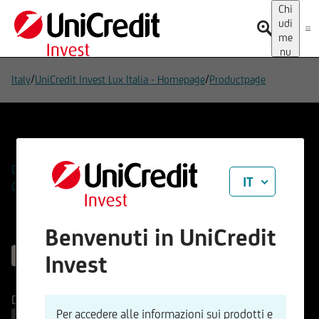
Chi
udi
me
nu
/
/
Italy
UniCredit Invest Lux Italia - Homepage
Productpage
Aggiungi alla Watchlist
Domande
IT
Contatti
Benvenuti in UniCredit
PRODOTTO NON TROVATO
Invest
Denaro
-
( - )
Per accedere alle informazioni sui prodotti e